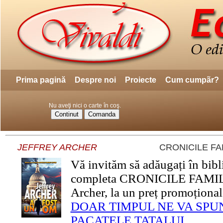
Prima pagină
Despre noi
Proiecte
Cum cumpãr?
Nu aveţi nici o carte în coş.
JEFFREY ARCHER
CRONICILE FA
Vă invităm să adăugați în bib
completa CRONICILE FAMILI
Archer, la un preț promoțional
DOAR TIMPUL NE VA SPU
PACATELE TATALUI