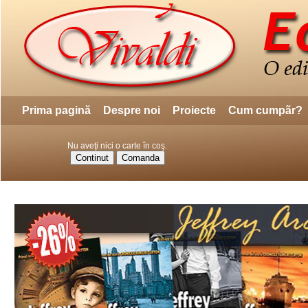
Prima pagină
Despre noi
Proiecte
Cum cumpãr?
Nu aveţi nici o carte în coş.