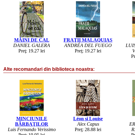
MÂINI DE CAL
FRAŢII MALAQUIAS
DANIEL GALERA
ANDRÉA DEL FUEGO
LUI
Preţ: 19.27 lei
Preţ: 19.27 lei
V
Pr
Alte recomandari din biblioteca noastra:
MINCIUNILE
Léon şi Louise
BĂRBAŢILOR
Alex Capus
ER
Luis Fernando Verissimo
Preţ: 28.88 lei
R
Preţ: 19.95 lei
Pr