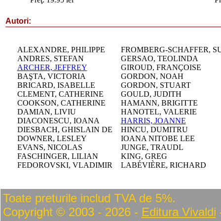
Autori:
ALEXANDRE, PHILIPPE
FROMBERG-SCHAFFER, S
ANDRES, STEFAN
GERSAO, TEOLINDA
ARCHER, JEFFREY
GIROUD, FRANÇOISE
BAŞTA, VICTORIA
GORDON, NOAH
BRICARD, ISABELLE
GORDON, STUART
CLEMENT, CATHERINE
GOULD, JUDITH
COOKSON, CATHERINE
HAMANN, BRIGITTE
DAMIAN, LIVIU
HANOTEL, VALERIE
DIACONESCU, IOANA
HARRIS, JOANNE
DIESBACH, GHISLAIN DE
HINCU, DUMITRU
DOWNER, LESLEY
IOANA NITOBE LEE
EVANS, NICOLAS
JUNGE, TRAUDL
FASCHINGER, LILIAN
KING, GREG
FEDOROVSKI, VLADIMIR
LABÉVIÈRE, RICHARD
Toate preturile includ TVA de 5%.
Copyright © 2003 - 2026 -
Editura Vivaldi
-